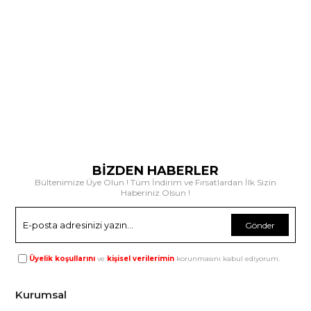
BİZDEN HABERLER
Bültenimize Üye Olun ! Tüm İndirim ve Fırsatlardan İlk Sizin
Haberiniz Olsun !
Gönder
Üyelik koşullarını
ve
kişisel verilerimin
korunmasını kabul ediyorum.
Kurumsal