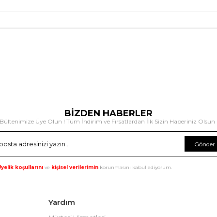
BİZDEN HABERLER
Bültenimize Üye Olun ! Tüm İndirim ve Fırsatlardan İlk Sizin Haberiniz Olsun 
Gönder
yelik koşullarını
ve
kişisel verilerimin
korunmasını kabul ediyorum.
Yardım