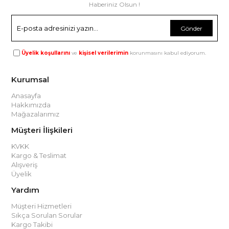
Haberiniz Olsun !
Gönder
Üyelik koşullarını
ve
kişisel verilerimin
korunmasını kabul ediyorum.
Kurumsal
Anasayfa
Hakkımızda
Mağazalarımız
Müşteri İlişkileri
KVKK
Kargo & Teslimat
Alışveriş
Üyelik
Yardım
Müşteri Hizmetleri
Sıkça Sorulan Sorular
Kargo Takibi