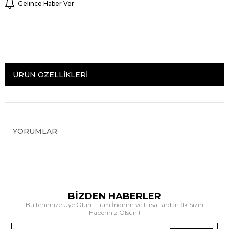
Gelince Haber Ver
ÜRÜN ÖZELLIKLERI
YORUMLAR
BİZDEN HABERLER
Bültenimize Üye Olun ! Tüm İndirim ve Fırsatlardan İlk Sizin
Haberiniz Olsun !