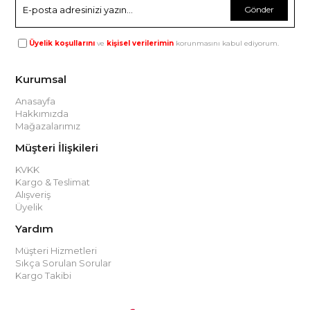
Gönder
Üyelik koşullarını
ve
kişisel verilerimin
korunmasını kabul ediyorum.
Kurumsal
Anasayfa
Hakkımızda
Mağazalarımız
Müşteri İlişkileri
KVKK
Kargo & Teslimat
Alışveriş
Üyelik
Yardım
Müşteri Hizmetleri
Sıkça Sorulan Sorular
Kargo Takibi